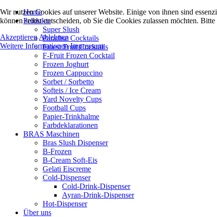
Wir nutzen Cookies auf unserer Website. Einige von ihnen sind essenzi
Home
können selbst entscheiden, ob Sie die Cookies zulassen möchten. Bitte
Produkte
Super Slush
Akzeptieren
Ablehnen
Paradise Cocktails
Weitere Informationen
Impressum
Finest Fruit Cocktails
F-Fruit Frozen Cocktail
Frozen Joghurt
Frozen Cappuccino
Sorbet / Sorbetto
Softeis / Ice Cream
Yard Novelty Cups
Football Cups
Papier-Trinkhalme
Farbdeklarationen
BRAS Maschinen
Bras Slush Dispenser
B-Frozen
B-Cream Soft-Eis
Gelati Eiscreme
Cold-Dispenser
Cold-Drink-Dispenser
Ayran-Drink-Dispenser
Hot-Dispenser
Über uns